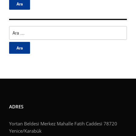
Arama:
ADRES
Yortan Beldesi Merkez Mahalle Fatih Caddesi 78720
Yenice/Karabük